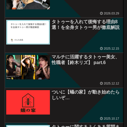
2026.03.29
タトゥーを入れて後悔する理由8
選！を全身タトゥー男が徹底解説
2025.12.15
マルチに活躍するタトゥー美女、
性職者【鈴木リズ】 part.6
2025.12.12
ついに【蟻の家】が動き始めたら
しいぞ…
2025.10.17
タトゥーに関するよくある質問ま