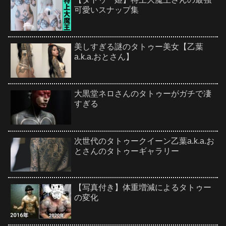
可愛いスナップ集
美しすぎる謎のタトゥー美女【乙葉
a.k.a.おとさん】
大黒堂ネロさんのタトゥーがガチで凄
すぎる
次世代のタトゥークイーン乙葉a.k.a.お
とさんのタトゥーギャラリー
【写真付き】体重増減によるタトゥー
の変化