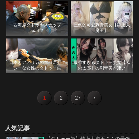
西海岸タトゥースナップ
圧倒的可愛刺青美女【特上大
part.2
魔王】
日本とアメリカの本当にセク
最強すぎるタトゥー美女【み
シーな女性のタトゥー集
の太郎】の刺青美が凄い
次
1
2
27
へ
人気記事
【タトゥー姫】特上大魔王さんの最強