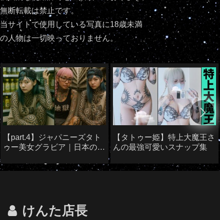
無断転載は禁止です。
当サイトで使用している写真に18歳未満
の人物は一切映っておりません。
【part.4】ジャパニーズタト
【タトゥー姫】特上大魔王さ
ゥー美女グラビア｜日本のタ
んの最強可愛いスナップ集
トゥー美女たち
けんた店長