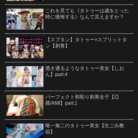
これを見ても《タトゥーは歳をとった
時に後悔する》なんて言えますか？
【スプタン】タトゥー×スプリットタ
ン【刺青】
透き通るようなタトゥー美女【しお
ん】part.4
パーフェクト和彫り刺青女子【亞
羅/AMI】part.1
唯一無二のタトゥー美女【生ごみ教
祖】