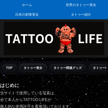
ホーム
世界のタトゥー美女
日本の刺青美女
タトゥー紹介
TOP
タトゥー美女
タトゥー関連グッズ
タトゥーQ
はじめに
当サイトで使用している写真は、
全て本人からTATTOO LIFEが
個人的な使用許可を直接頂いております。