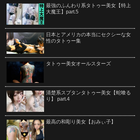
最強のふんわり系タトゥー美女【特上
大魔王】part.5
日本とアメリカの本当にセクシーな女
性のタトゥー集
タトゥー美女オールスターズ
清楚系スプタンタトゥー美女【蛇喰る
り】 part.4
最高の和彫り美女【おみぃ子】