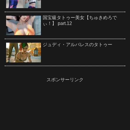
国宝級タトゥー美女【ちゅきめろで
ぃ！】 part.12
ジュディ・アルバレスのタトゥー
スポンサーリンク