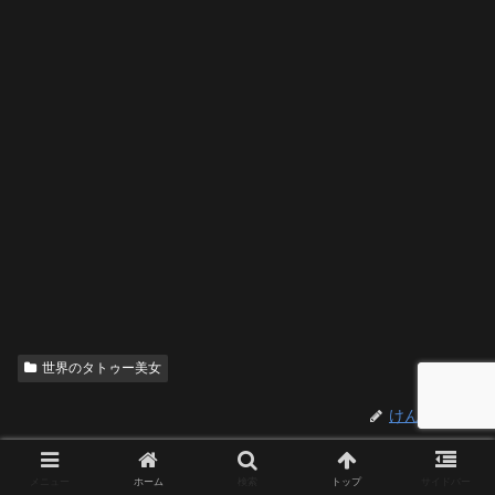
世界のタトゥー美女
けんた店長
メニュー
ホーム
検索
トップ
サイドバー