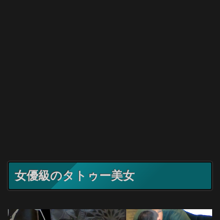
女優級のタトゥー美女