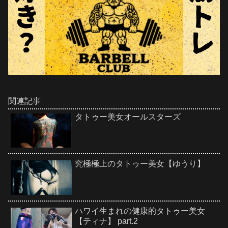
関連記事
タトゥー美女オールスターズ
究極極上のタトゥー美女【ゆうり】
ハワイ生まれの健康的タトゥー美女
【ティナ】 part.2