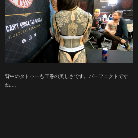
背中のタトゥーも圧巻の美しさです。パーフェクトです
ね…。