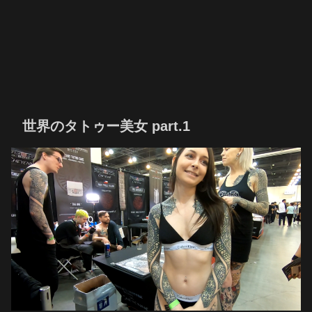
世界のタトゥー美女 part.1