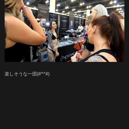
楽しそうな一団(#^^#)