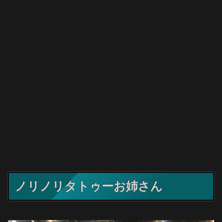
ノリノリタトゥーお姉さん