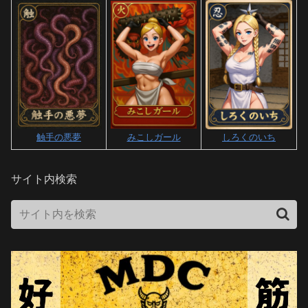
触手の悪夢
みこしガール
しろくのいち
サイト内検索