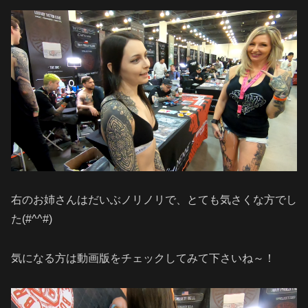
右のお姉さんはだいぶノリノリで、とても気さくな方でし
た(#^^#)
気になる方は動画版をチェックしてみて下さいね～！