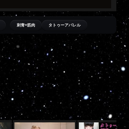
刺青×筋肉
タトゥーアパレル