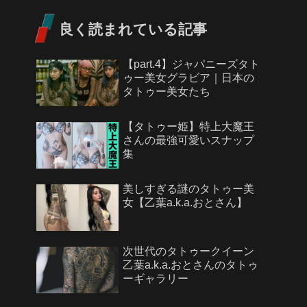
良く読まれている記事
【part.4】ジャパニーズタト
ゥー美女グラビア｜日本の
タトゥー美女たち
【タトゥー姫】特上大魔王
さんの最強可愛いスナップ
集
美しすぎる謎のタトゥー美
女【乙葉a.k.a.おとさん】
次世代のタトゥークイーン
乙葉a.k.a.おとさんのタトゥ
ーギャラリー