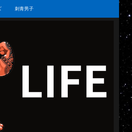
ズ
刺青男子