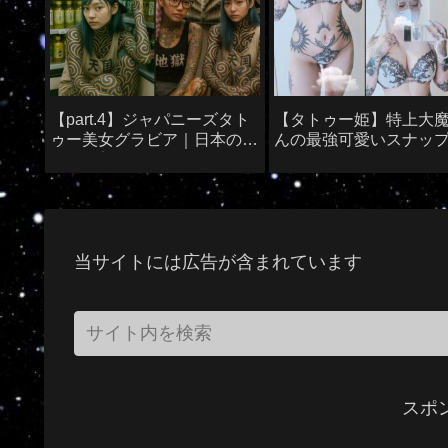
【part.4】ジャパニーズタト
【タトゥー姫】特上大
ゥー美女グラビア｜日本のタ
んの最強可愛いスナッ
トゥー美女たち
当サイトには広告が含まれています
スポ