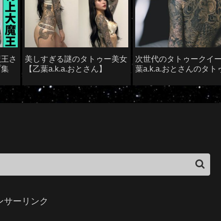
魔王さ
美しすぎる謎のタトゥー美女
次世代のタトゥークイ
プ集
【乙葉a.k.a.おとさん】
葉a.k.a.おとさんのタト
ギャラリー
ンサーリンク