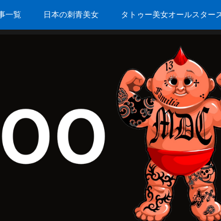
事一覧
日本の刺青美女
タトゥー美女オールスター