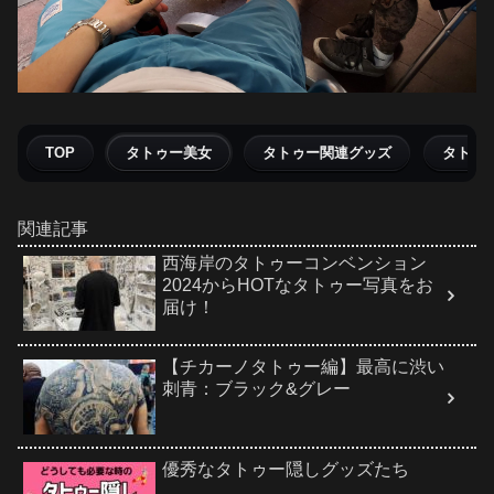
TOP
タトゥー美女
タトゥー関連グッズ
タトゥ
関連記事
西海岸のタトゥーコンベンション
2024からHOTなタトゥー写真をお
届け！
【チカーノタトゥー編】最高に渋い
刺青：ブラック&グレー
優秀なタトゥー隠しグッズたち