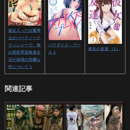
最近入った白魔導
士がパーティーク
パラダイス・プー
ラッシャーで、俺
彼女の友達 （1）
ル 1
の異世界冒険者生
活が崩壊の危機な
件について 1
関連記事