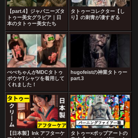
【part.4】ジャパニーズタ
タトゥーコレクター【し
トゥー美女グラビア｜日
り】の刺青が凄すぎる
本のタトゥー美女たち
ぺぺちゃんがMDCタトゥ
hugofeistの神業タトゥー
ボウヤTシャツを着用して
part.3
くれました！
【日本製】Ink アフターケ
タトゥー×ポップアートの