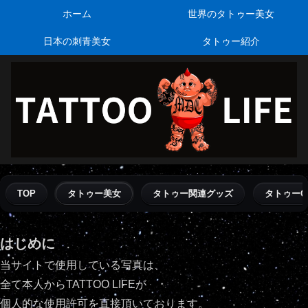
ホーム
世界のタトゥー美女
日本の刺青美女
タトゥー紹介
TOP
タトゥー美女
タトゥー関連グッズ
タトゥーQ
はじめに
当サイトで使用している写真は、
全て本人からTATTOO LIFEが
個人的な使用許可を直接頂いております。