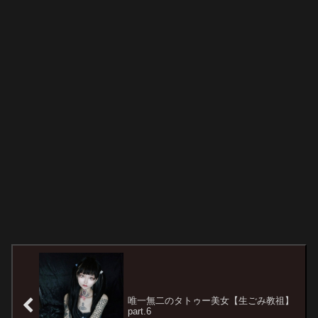
唯一無二のタトゥー美女【生ごみ教祖】
part.6