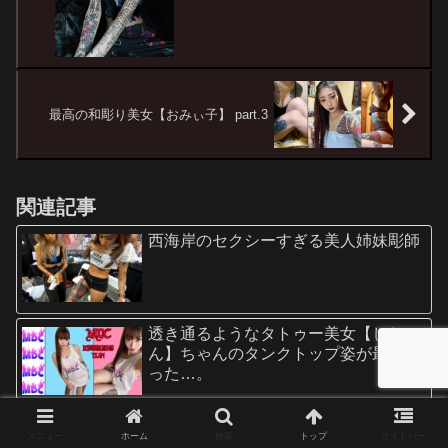
最高の和彫り美女【おみぃ子】 part.3
関連記事
西海岸のセクシーすぎる美人姉妹彫師
透き通るようなタトゥー美女【しお
ん】ちゃんのタンクトップ姿が最強だ
った…。
《センス最強タトゥー！》お洒落すぎ
メニュー
ホーム
検索
トップ
サイドバー
る彫られ師【Mizzy】