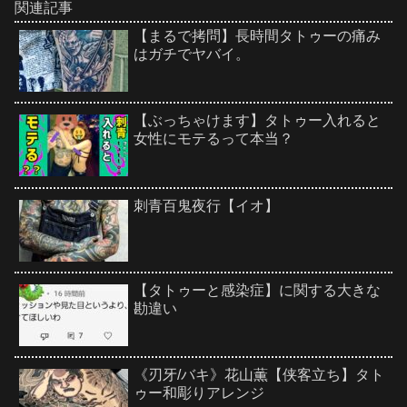
関連記事
【まるで拷問】長時間タトゥーの痛み
はガチでヤバイ。
【ぶっちゃけます】タトゥー入れると
女性にモテるって本当？
刺青百鬼夜行【イオ】
【タトゥーと感染症】に関する大きな
勘違い
《刃牙/バキ》花山薫【侠客立ち】タト
ゥー和彫りアレンジ