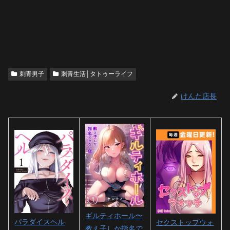
刺青男子
刺青生活│タトゥーライフ
けんた店長
ギルティホール〜
パラダイスヘル
セクストップウォ
教え子しか指名で