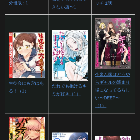
分冊版 : 1
ッチ 1話
きない店〜1
今泉ん家はどうや
らギャルの溜まり
生徒会にも穴はあ
だれでも抱けるキ
場になってるらし
る！（1）
ミが好き（1）
い〜DEEP〜
（1）