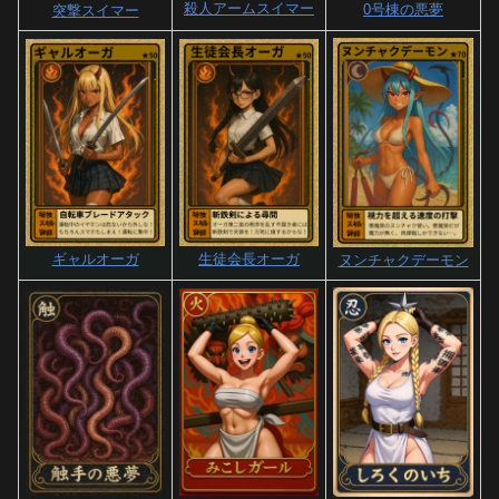
殺人アームスイマー
0号棟の悪夢
突撃スイマー
ギャルオーガ
生徒会長オーガ
ヌンチャクデーモン