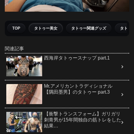
TOP
タトゥー美女
タトゥー関連グッズ
タトゥ
関連記事
西海岸タトゥースナップ part.1
Mr.アメリカントラディショナル
【隅田墨男】のタトゥー part.3
【衝撃トランスフォーム】ガリガリ
刺青男が15年間独自の筋トレをした
結果…