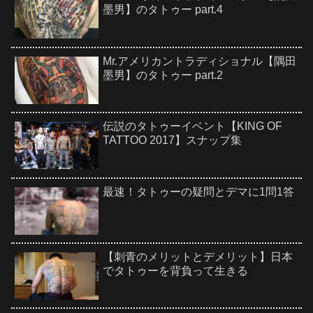
墨男】のタトゥー part.4
Mr.アメリカントラディショナル【隅田
墨男】のタトゥー part.2
伝説のタトゥーイベント【KING OF
TATTOO 2017】スナップ集
最速！タトゥーの疑問とデマに1問1答
【刺青のメリットとデメリット】日本
でタトゥーを背負って生きる