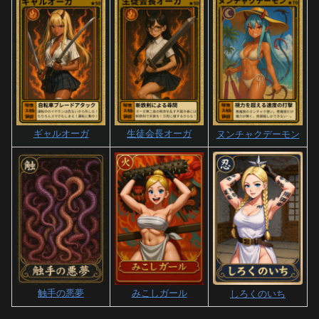
ギャルオーガ
生徒会長オーガ
ヌンチャクデーモン
触手の悪夢
みこしガール
しろくのいち