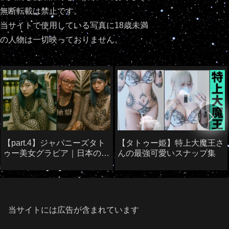
無断転載は禁止です。
当サイトで使用している写真に18歳未満
の人物は一切映っておりません。
【part.4】ジャパニーズタト
【タトゥー姫】特上大魔王さ
ゥー美女グラビア｜日本のタ
んの最強可愛いスナップ集
トゥー美女たち
当サイトには広告が含まれています