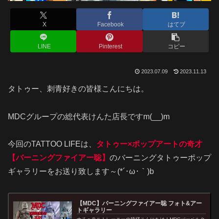
X
Facebook
はてブ
LINE
Pinterest
コピー
2023.07.09
2023.11.13
タトゥー、刺青好きの皆様こんにちは。
MDCグループの総代表けんた店長ですm(__)m
今回のTATTOO LIFEは、
タトゥー×ポップアートの奇才
【バーニングファイアー聡】
のバーニングタトゥーポップ
ギャラリーをお送り致します～(*´･ω･｀)b
【MDC】バーニングファイアー聡 フォト&アー
トギャラリー