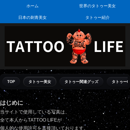
ホーム
世界のタトゥー美女
日本の刺青美女
タトゥー紹介
TOP
タトゥー美女
タトゥー関連グッズ
タトゥーQ
はじめに
当サイトで使用している写真は、
全て本人からTATTOO LIFEが
個人的な使用許可を直接頂いております。