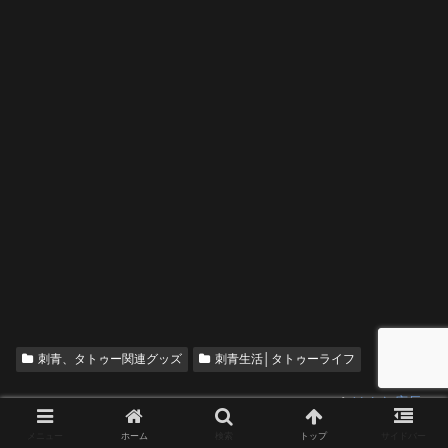
刺青、タトゥー関連グッズ
刺青生活│タトゥーライフ
けんた店長
メニュー
ホーム
検索
トップ
サイドバー