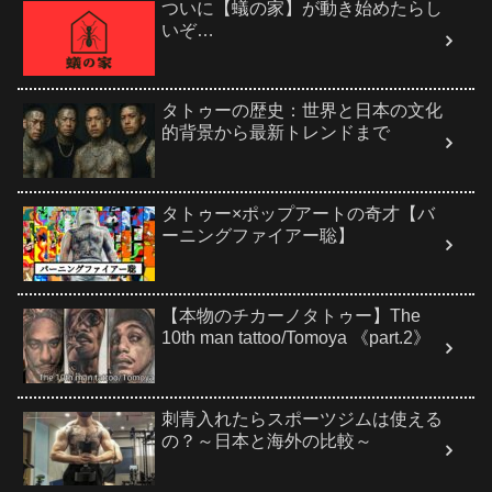
ついに【蟻の家】が動き始めたらし
いぞ…
タトゥーの歴史：世界と日本の文化
的背景から最新トレンドまで
タトゥー×ポップアートの奇才【バ
ーニングファイアー聡】
【本物のチカーノタトゥー】The
10th man tattoo/Tomoya 《part.2》
刺青入れたらスポーツジムは使える
の？～日本と海外の比較～